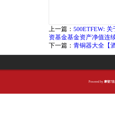
上一篇：
500ETFEW
资基金基金资产净值连续
下一篇：
青铜器大全【酒
Powered by
摩登7