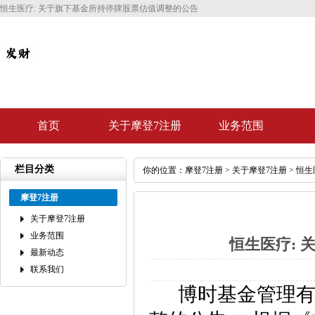
恒生医疗: 关于旗下基金所持停牌股票估值调整的公告
首页
关于摩登7注册
业务范围
栏目分类
你的位置：
摩登7注册
>
关于摩登7注册
> 恒
摩登7注册
关于摩登7注册
业务范围
恒生医疗:
最新动态
联系我们
博时基金管理有