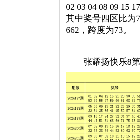
02 03 04 08 09 15 1
其中奖号四区比为7：
662，跨度为73。
张耀扬快乐8第20