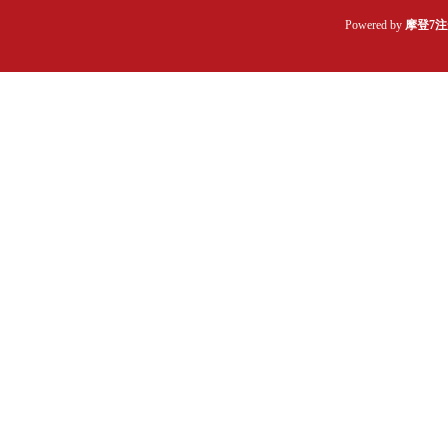
Powered by
摩登7