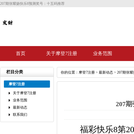
207期张耀扬快乐8预测奖号：十五码推荐
首页
关于摩登7注册
业务范围
栏目分类
你的位置：
摩登7注册
>
最新动态
> 207期
摩登7注册
关于摩登7注册
业务范围
207
最新动态
联系我们
福彩快乐8第202