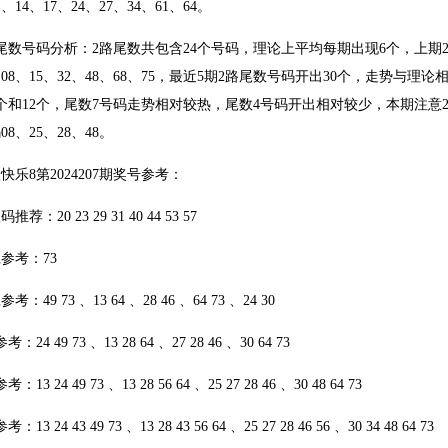
、14、17、24、27、34、61、64。
号码分析：2路尾数共包含24个号码，理论上平均每期出现6个，上期
、08、15、32、48、68、75，最近5期2路尾数号码开出30个，走势与理
8个和12个，尾数7号码走势相对较热，尾数4号码开出相对较少，本期注意
8、25、28、48。
8第2024207期奖号参考：
20 23 29 31 40 44 53 57
考：73
9 73 、13 64 、28 46 、64 73 、24 30
4 49 73 、13 28 64 、27 28 46 、30 64 73
 24 49 73 、13 28 56 64 、25 27 28 46 、30 48 64 73
 24 43 49 73 、13 28 43 56 64 、25 27 28 46 56 、30 34 48 64 73