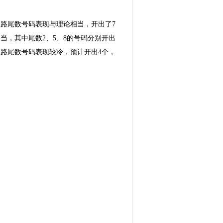
2路尾数号码表现与理论相当，开出了7
论相当，其中尾数2、5、8的号码分别开出
2路尾数号码表现较冷，预计开出4个，