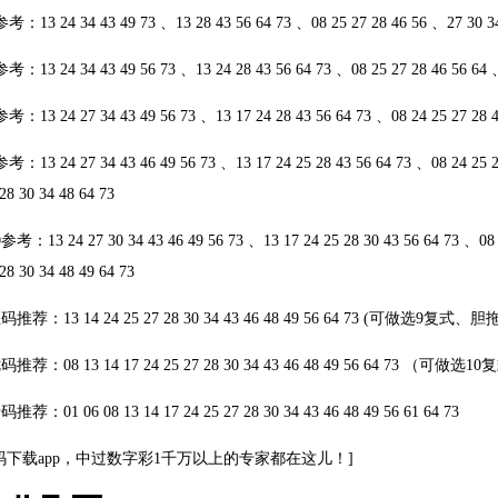
 24 34 43 49 73 、13 28 43 56 64 73 、08 25 27 28 46 56 、27 30 34 
 24 34 43 49 56 73 、13 24 28 43 56 64 73 、08 25 27 28 46 56 64 、
 24 27 34 43 49 56 73 、13 17 24 28 43 56 64 73 、08 24 25 27 28 46 
 24 27 34 43 46 49 56 73 、13 17 24 25 28 43 56 64 73 、08 24 25 27
 28 30 34 48 64 73
 24 27 30 34 43 46 49 56 73 、13 17 24 25 28 30 43 56 64 73 、08 14
 28 30 34 48 49 64 73
13 14 24 25 27 28 30 34 43 46 48 49 56 64 73 (可做选9复式
08 13 14 17 24 25 27 28 30 34 43 46 48 49 56 64 73 （可
1 06 08 13 14 17 24 25 27 28 30 34 43 46 48 49 56 61 64 73
载app，中过数字彩1千万以上的专家都在这儿！]