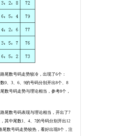
0路尾数号码走势较冷，出现了6个：
尾数0、3、6、9的号码分别开出8个、8
路尾数号码走势与理论相当，参考8个，
1路尾数号码表现与理论相当，开出了7
活跃，其中尾数1、4、7的号码分别开出12
1路尾数号码走势较热，看好出现8个，注